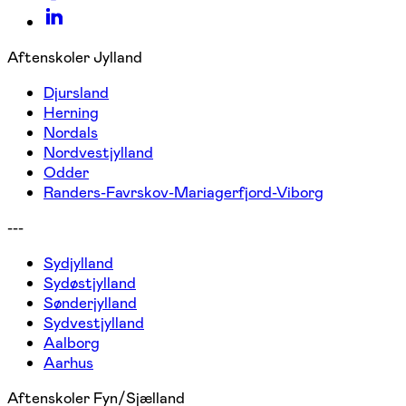
Aftenskoler Jylland
Djursland
Herning
Nordals
Nordvestjylland
Odder
Randers-Favrskov-Mariagerfjord-Viborg
---
Sydjylland
Sydøstjylland
Sønderjylland
Sydvestjylland
Aalborg
Aarhus
Aftenskoler Fyn/Sjælland