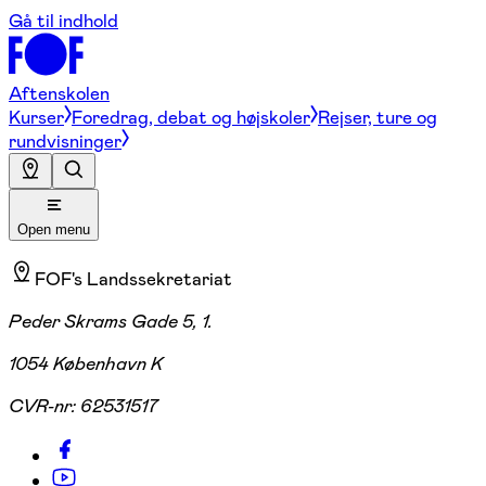
Gå til indhold
Aftenskolen
Kurser
Foredrag, debat og højskoler
Rejser, ture og
rundvisninger
Open menu
FOF's Landssekretariat
Peder Skrams Gade 5, 1.
1054 København K
CVR-nr:
62531517