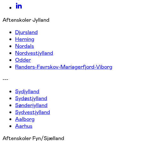
Aftenskoler Jylland
Djursland
Herning
Nordals
Nordvestjylland
Odder
Randers-Favrskov-Mariagerfjord-Viborg
---
Sydjylland
Sydøstjylland
Sønderjylland
Sydvestjylland
Aalborg
Aarhus
Aftenskoler Fyn/Sjælland