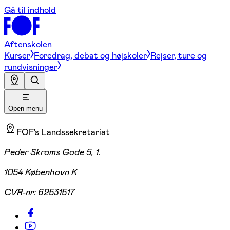
Gå til indhold
Aftenskolen
Kurser
Foredrag, debat og højskoler
Rejser, ture og
rundvisninger
Open menu
FOF's Landssekretariat
Peder Skrams Gade 5, 1.
1054 København K
CVR-nr:
62531517