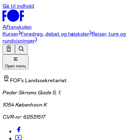
Gå til indhold
Aftenskolen
Kurser
Foredrag, debat og højskoler
Rejser, ture og
rundvisninger
Open menu
FOF's Landssekretariat
Peder Skrams Gade 5, 1.
1054 København K
CVR-nr:
62531517