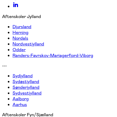
Aftenskoler Jylland
Djursland
Herning
Nordals
Nordvestjylland
Odder
Randers-Favrskov-Mariagerfjord-Viborg
---
Sydjylland
Sydøstjylland
Sønderjylland
Sydvestjylland
Aalborg
Aarhus
Aftenskoler Fyn/Sjælland