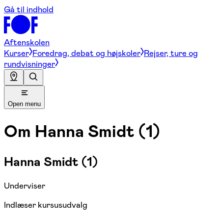
Gå til indhold
Aftenskolen
Kurser
Foredrag, debat og højskoler
Rejser, ture og
rundvisninger
Open menu
Om
Hanna Smidt (1)
Hanna Smidt (1)
Underviser
Indlæser kursusudvalg