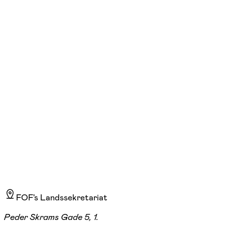
Se hold
Blomsterdekoration
ons. 10:00 - 12:45
Start 23/09
Skovvangsvej 127, Aarhus N
1.130,00 kr.
FOF's Landssekretariat
Peder Skrams Gade 5, 1.