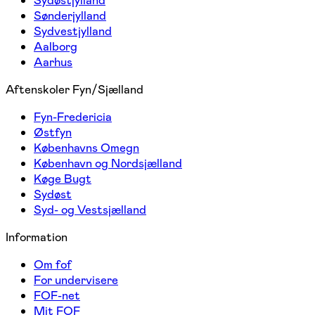
Sydøstjylland
Sønderjylland
Sydvestjylland
Aalborg
Aarhus
Aftenskoler Fyn/Sjælland
Fyn-Fredericia
Østfyn
Københavns Omegn
København og Nordsjælland
Køge Bugt
Sydøst
Syd- og Vestsjælland
Information
Om fof
For undervisere
FOF-net
Mit FOF