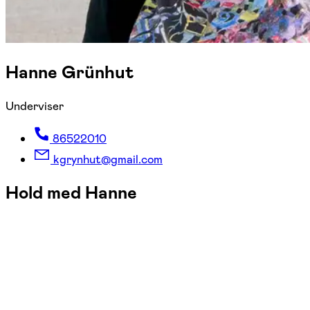
Hanne Grünhut
Underviser
86522010
kgrynhut@gmail.com
Hold med Hanne
FOF Aarhus