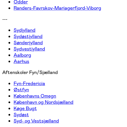
Odder
Randers-Favrskov-Mariagerfjord-Viborg
---
Sydjylland
Sydøstjylland
Sønderjylland
Sydvestjylland
Aalborg
Aarhus
Aftenskoler Fyn/Sjælland
Fyn-Fredericia
Østfyn
Københavns Omegn
København og Nordsjælland
Køge Bugt
Sydøst
Syd- og Vestsjælland