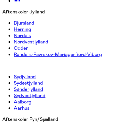
Aftenskoler Jylland
Djursland
Herning
Nordals
Nordvestjylland
Odder
Randers-Favrskov-Mariagerfjord-Viborg
---
Sydjylland
Sydøstjylland
Sønderjylland
Sydvestjylland
Aalborg
Aarhus
Aftenskoler Fyn/Sjælland