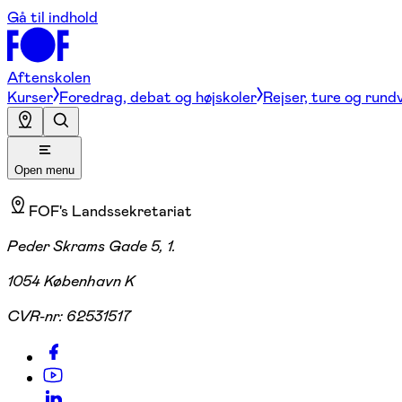
Gå til indhold
Aftenskolen
Kurser
Foredrag, debat og højskoler
Rejser, ture og rund
Open menu
FOF's Landssekretariat
Peder Skrams Gade 5, 1.
1054 København K
CVR-nr:
62531517