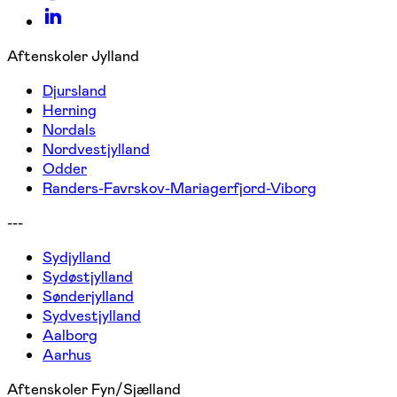
Aftenskoler Jylland
Djursland
Herning
Nordals
Nordvestjylland
Odder
Randers-Favrskov-Mariagerfjord-Viborg
---
Sydjylland
Sydøstjylland
Sønderjylland
Sydvestjylland
Aalborg
Aarhus
Aftenskoler Fyn/Sjælland