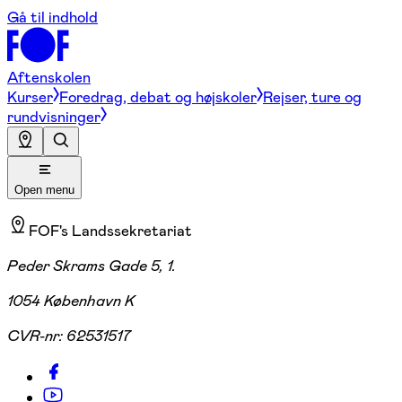
Gå til indhold
Aftenskolen
Kurser
Foredrag, debat og højskoler
Rejser, ture og
rundvisninger
Open menu
FOF's Landssekretariat
Peder Skrams Gade 5, 1.
1054 København K
CVR-nr:
62531517