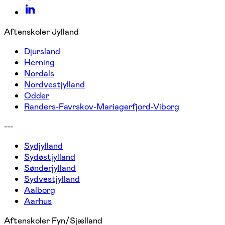
Aftenskoler Jylland
Djursland
Herning
Nordals
Nordvestjylland
Odder
Randers-Favrskov-Mariagerfjord-Viborg
---
Sydjylland
Sydøstjylland
Sønderjylland
Sydvestjylland
Aalborg
Aarhus
Aftenskoler Fyn/Sjælland