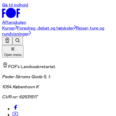
Gå til indhold
Aftenskolen
Kurser
Foredrag, debat og højskoler
Rejser, ture og
rundvisninger
Open menu
FOF's Landssekretariat
Peder Skrams Gade 5, 1.
1054 København K
CVR-nr:
62531517