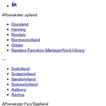
Aftenskoler Jylland
Djursland
Herning
Nordals
Nordvestjylland
Odder
Randers-Favrskov-Mariagerfjord-Viborg
---
Sydjylland
Sydøstjylland
Sønderjylland
Sydvestjylland
Aalborg
Aarhus
Aftenskoler Fyn/Sjælland