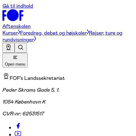
Gå til indhold
Aftenskolen
Kurser
Foredrag, debat og højskoler
Rejser, ture og
rundvisninger
Open menu
FOF's Landssekretariat
Peder Skrams Gade 5, 1.
1054 København K
CVR-nr:
62531517