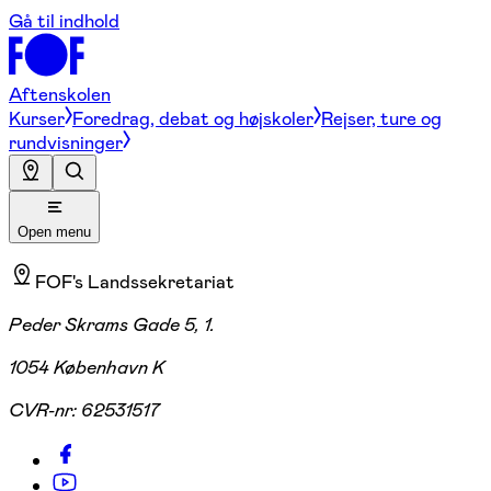
Gå til indhold
Aftenskolen
Kurser
Foredrag, debat og højskoler
Rejser, ture og
rundvisninger
Open menu
FOF's Landssekretariat
Peder Skrams Gade 5, 1.
1054 København K
CVR-nr:
62531517