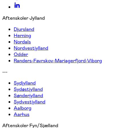
Aftenskoler Jylland
Djursland
Herning
Nordals
Nordvestjylland
Odder
Randers-Favrskov-Mariagerfjord-Viborg
---
Sydjylland
Sydøstjylland
Sønderjylland
Sydvestjylland
Aalborg
Aarhus
Aftenskoler Fyn/Sjælland