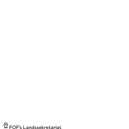
FOF København og Nordsjælland
Se hold
Efterfødselstræning
tirs. 09:30 - 11:00
Start 01/09
Lyngby Idrætsby, Kongens Lyngby
1.090,00 kr.
FOF's Landssekretariat