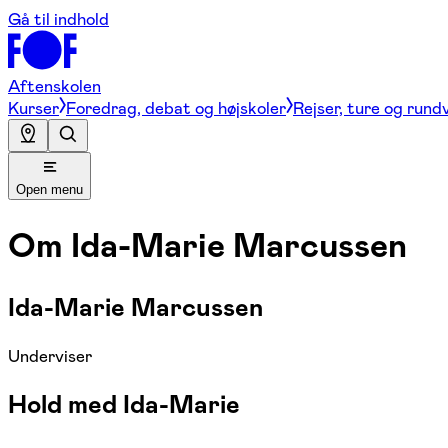
Gå til indhold
Aftenskolen
Kurser
Foredrag, debat og højskoler
Rejser, ture og rund
Open menu
Om
Ida-Marie Marcussen
Ida-Marie Marcussen
Underviser
Hold med Ida-Marie