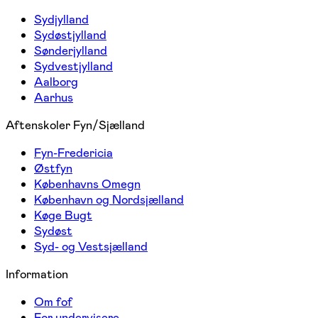
Sydjylland
Sydøstjylland
Sønderjylland
Sydvestjylland
Aalborg
Aarhus
Aftenskoler Fyn/Sjælland
Fyn-Fredericia
Østfyn
Københavns Omegn
København og Nordsjælland
Køge Bugt
Sydøst
Syd- og Vestsjælland
Information
Om fof
For undervisere