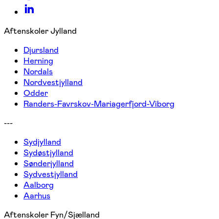
Aftenskoler Jylland
Djursland
Herning
Nordals
Nordvestjylland
Odder
Randers-Favrskov-Mariagerfjord-Viborg
---
Sydjylland
Sydøstjylland
Sønderjylland
Sydvestjylland
Aalborg
Aarhus
Aftenskoler Fyn/Sjælland