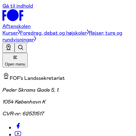
Gå til indhold
Aftenskolen
Kurser
Foredrag, debat og højskoler
Rejser, ture og
rundvisninger
Open menu
FOF's Landssekretariat
Peder Skrams Gade 5, 1.
1054 København K
CVR-nr:
62531517