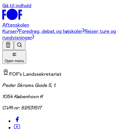
Gå til indhold
Aftenskolen
Kurser
Foredrag, debat og højskoler
Rejser, ture og
rundvisninger
Open menu
FOF's Landssekretariat
Peder Skrams Gade 5, 1.
1054 København K
CVR-nr:
62531517