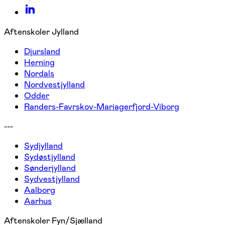
Aftenskoler Jylland
Djursland
Herning
Nordals
Nordvestjylland
Odder
Randers-Favrskov-Mariagerfjord-Viborg
---
Sydjylland
Sydøstjylland
Sønderjylland
Sydvestjylland
Aalborg
Aarhus
Aftenskoler Fyn/Sjælland