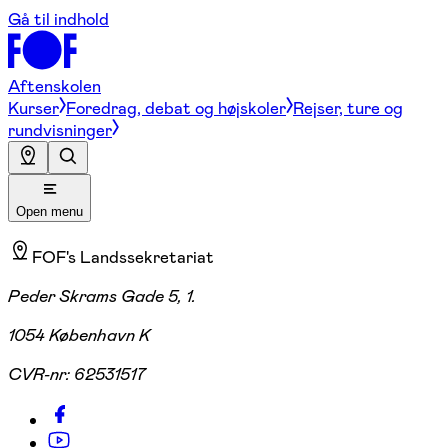
Gå til indhold
Aftenskolen
Kurser
Foredrag, debat og højskoler
Rejser, ture og
rundvisninger
Open menu
FOF's Landssekretariat
Peder Skrams Gade 5, 1.
1054 København K
CVR-nr:
62531517