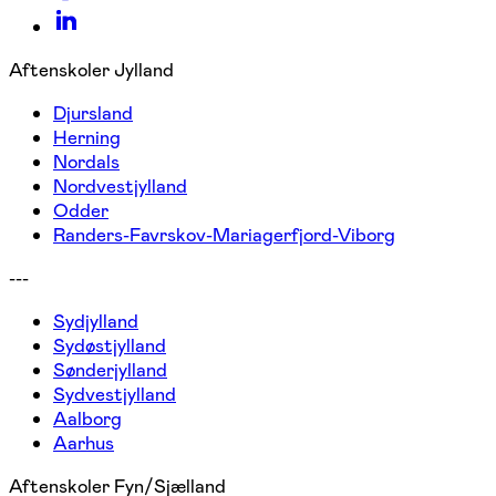
Aftenskoler Jylland
Djursland
Herning
Nordals
Nordvestjylland
Odder
Randers-Favrskov-Mariagerfjord-Viborg
---
Sydjylland
Sydøstjylland
Sønderjylland
Sydvestjylland
Aalborg
Aarhus
Aftenskoler Fyn/Sjælland