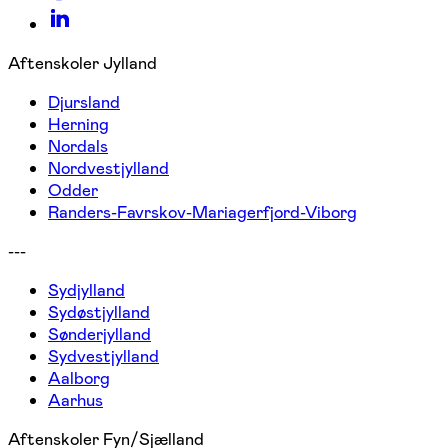
Aftenskoler Jylland
Djursland
Herning
Nordals
Nordvestjylland
Odder
Randers-Favrskov-Mariagerfjord-Viborg
---
Sydjylland
Sydøstjylland
Sønderjylland
Sydvestjylland
Aalborg
Aarhus
Aftenskoler Fyn/Sjælland