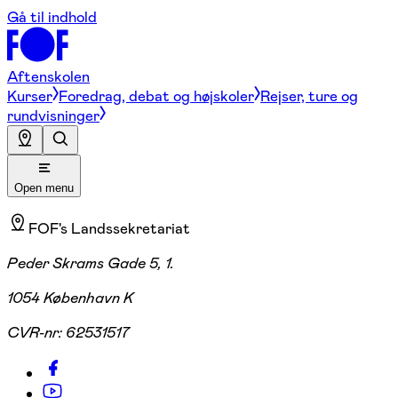
Gå til indhold
Aftenskolen
Kurser
Foredrag, debat og højskoler
Rejser, ture og
rundvisninger
Open menu
FOF's Landssekretariat
Peder Skrams Gade 5, 1.
1054 København K
CVR-nr:
62531517