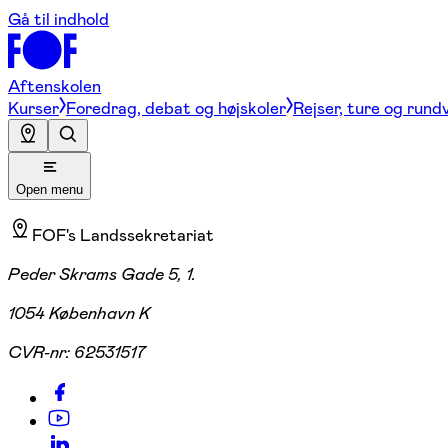
Gå til indhold
Aftenskolen
Kurser
Foredrag, debat og højskoler
Rejser, ture og rund
Open menu
FOF's Landssekretariat
Peder Skrams Gade 5, 1.
1054 København K
CVR-nr:
62531517