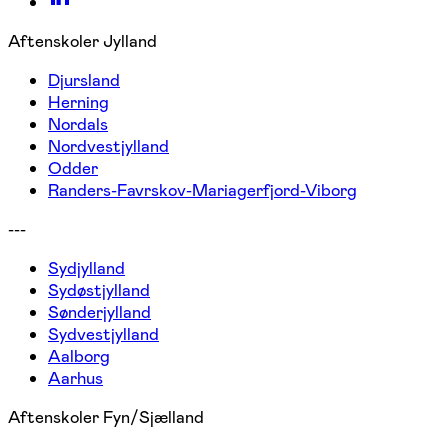
Aftenskoler Jylland
Djursland
Herning
Nordals
Nordvestjylland
Odder
Randers-Favrskov-Mariagerfjord-Viborg
---
Sydjylland
Sydøstjylland
Sønderjylland
Sydvestjylland
Aalborg
Aarhus
Aftenskoler Fyn/Sjælland