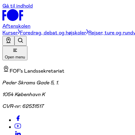
Gå til indhold
Aftenskolen
Kurser
Foredrag, debat og højskoler
Rejser, ture og rund
Open menu
FOF's Landssekretariat
Peder Skrams Gade 5, 1.
1054 København K
CVR-nr:
62531517