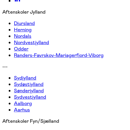
Aftenskoler Jylland
Djursland
Herning
Nordals
Nordvestjylland
Odder
Randers-Favrskov-Mariagerfjord-Viborg
---
Sydjylland
Sydøstjylland
Sønderjylland
Sydvestjylland
Aalborg
Aarhus
Aftenskoler Fyn/Sjælland