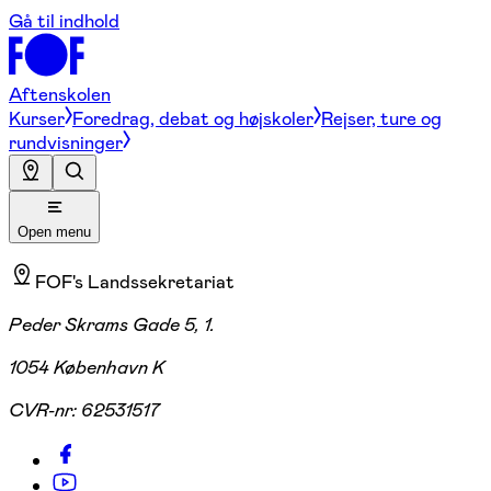
Gå til indhold
Aftenskolen
Kurser
Foredrag, debat og højskoler
Rejser, ture og
rundvisninger
Open menu
FOF's Landssekretariat
Peder Skrams Gade 5, 1.
1054 København K
CVR-nr:
62531517