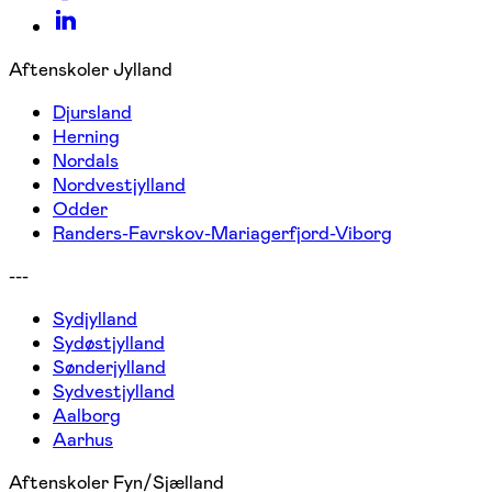
Aftenskoler Jylland
Djursland
Herning
Nordals
Nordvestjylland
Odder
Randers-Favrskov-Mariagerfjord-Viborg
---
Sydjylland
Sydøstjylland
Sønderjylland
Sydvestjylland
Aalborg
Aarhus
Aftenskoler Fyn/Sjælland