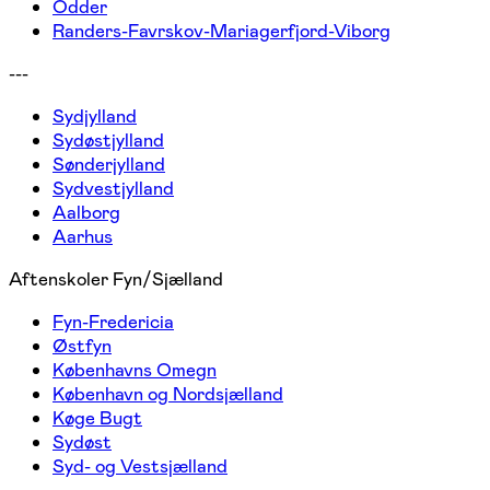
Odder
Randers-Favrskov-Mariagerfjord-Viborg
---
Sydjylland
Sydøstjylland
Sønderjylland
Sydvestjylland
Aalborg
Aarhus
Aftenskoler Fyn/Sjælland
Fyn-Fredericia
Østfyn
Københavns Omegn
København og Nordsjælland
Køge Bugt
Sydøst
Syd- og Vestsjælland