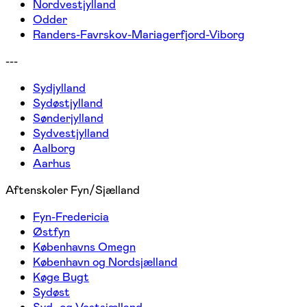
Nordvestjylland
Odder
Randers-Favrskov-Mariagerfjord-Viborg
---
Sydjylland
Sydøstjylland
Sønderjylland
Sydvestjylland
Aalborg
Aarhus
Aftenskoler Fyn/Sjælland
Fyn-Fredericia
Østfyn
Københavns Omegn
København og Nordsjælland
Køge Bugt
Sydøst