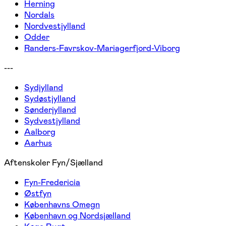
Herning
Nordals
Nordvestjylland
Odder
Randers-Favrskov-Mariagerfjord-Viborg
---
Sydjylland
Sydøstjylland
Sønderjylland
Sydvestjylland
Aalborg
Aarhus
Aftenskoler Fyn/Sjælland
Fyn-Fredericia
Østfyn
Københavns Omegn
København og Nordsjælland