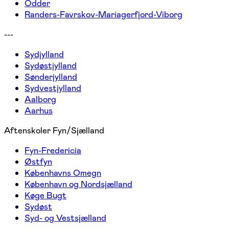
Odder
Randers-Favrskov-Mariagerfjord-Viborg
---
Sydjylland
Sydøstjylland
Sønderjylland
Sydvestjylland
Aalborg
Aarhus
Aftenskoler Fyn/Sjælland
Fyn-Fredericia
Østfyn
Københavns Omegn
København og Nordsjælland
Køge Bugt
Sydøst
Syd- og Vestsjælland