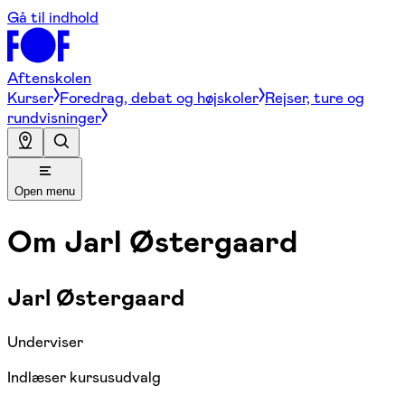
Gå til indhold
Aftenskolen
Kurser
Foredrag, debat og højskoler
Rejser, ture og
rundvisninger
Open menu
Om
Jarl Østergaard
Jarl Østergaard
Underviser
Indlæser kursusudvalg