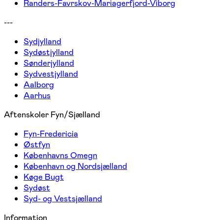
Randers-Favrskov-Mariagerfjord-Viborg
---
Sydjylland
Sydøstjylland
Sønderjylland
Sydvestjylland
Aalborg
Aarhus
Aftenskoler Fyn/Sjælland
Fyn-Fredericia
Østfyn
Københavns Omegn
København og Nordsjælland
Køge Bugt
Sydøst
Syd- og Vestsjælland
Information