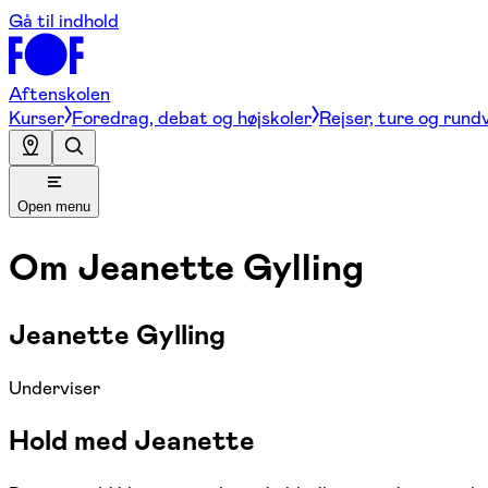
Gå til indhold
Aftenskolen
Kurser
Foredrag, debat og højskoler
Rejser, ture og rund
Open menu
Om
Jeanette Gylling
Jeanette Gylling
Underviser
Hold med Jeanette