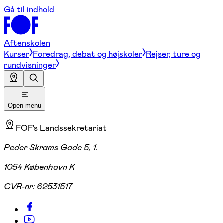
Gå til indhold
Aftenskolen
Kurser
Foredrag, debat og højskoler
Rejser, ture og
rundvisninger
Open menu
FOF's Landssekretariat
Peder Skrams Gade 5, 1.
1054 København K
CVR-nr:
62531517