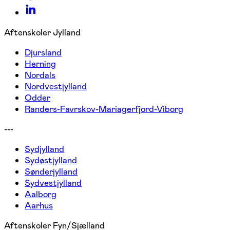
Aftenskoler Jylland
Djursland
Herning
Nordals
Nordvestjylland
Odder
Randers-Favrskov-Mariagerfjord-Viborg
---
Sydjylland
Sydøstjylland
Sønderjylland
Sydvestjylland
Aalborg
Aarhus
Aftenskoler Fyn/Sjælland