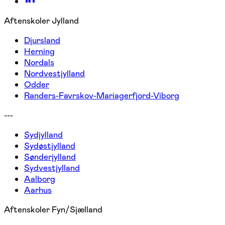
Aftenskoler Jylland
Djursland
Herning
Nordals
Nordvestjylland
Odder
Randers-Favrskov-Mariagerfjord-Viborg
---
Sydjylland
Sydøstjylland
Sønderjylland
Sydvestjylland
Aalborg
Aarhus
Aftenskoler Fyn/Sjælland