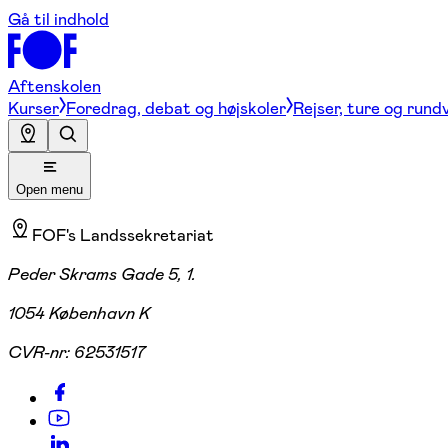
Gå til indhold
Aftenskolen
Kurser
Foredrag, debat og højskoler
Rejser, ture og rund
Open menu
FOF's Landssekretariat
Peder Skrams Gade 5, 1.
1054 København K
CVR-nr:
62531517