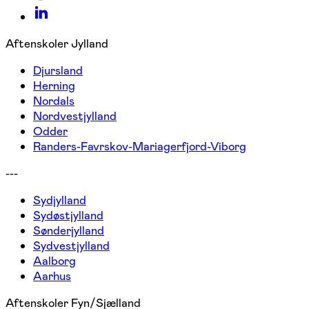
Aftenskoler Jylland
Djursland
Herning
Nordals
Nordvestjylland
Odder
Randers-Favrskov-Mariagerfjord-Viborg
---
Sydjylland
Sydøstjylland
Sønderjylland
Sydvestjylland
Aalborg
Aarhus
Aftenskoler Fyn/Sjælland