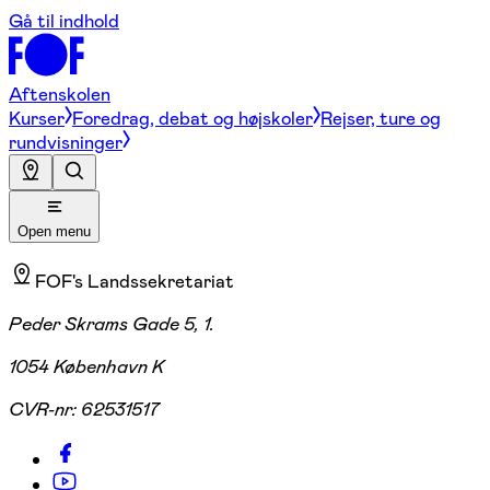
Gå til indhold
Aftenskolen
Kurser
Foredrag, debat og højskoler
Rejser, ture og
rundvisninger
Open menu
FOF's Landssekretariat
Peder Skrams Gade 5, 1.
1054 København K
CVR-nr:
62531517