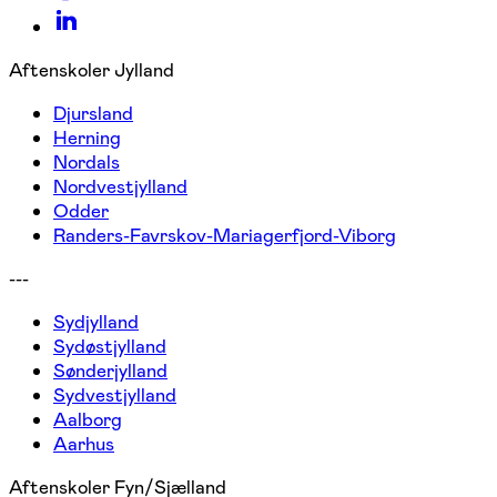
Aftenskoler Jylland
Djursland
Herning
Nordals
Nordvestjylland
Odder
Randers-Favrskov-Mariagerfjord-Viborg
---
Sydjylland
Sydøstjylland
Sønderjylland
Sydvestjylland
Aalborg
Aarhus
Aftenskoler Fyn/Sjælland