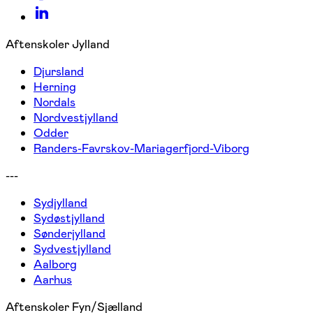
Aftenskoler Jylland
Djursland
Herning
Nordals
Nordvestjylland
Odder
Randers-Favrskov-Mariagerfjord-Viborg
---
Sydjylland
Sydøstjylland
Sønderjylland
Sydvestjylland
Aalborg
Aarhus
Aftenskoler Fyn/Sjælland