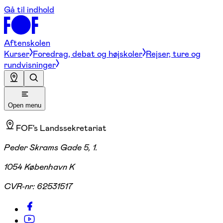
Gå til indhold
Aftenskolen
Kurser
Foredrag, debat og højskoler
Rejser, ture og
rundvisninger
Open menu
FOF's Landssekretariat
Peder Skrams Gade 5, 1.
1054 København K
CVR-nr:
62531517