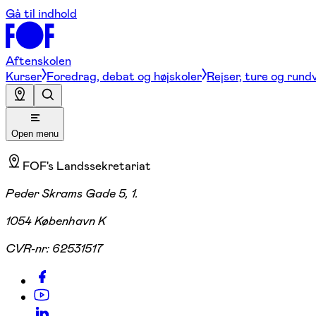
Gå til indhold
Aftenskolen
Kurser
Foredrag, debat og højskoler
Rejser, ture og rund
Open menu
FOF's Landssekretariat
Peder Skrams Gade 5, 1.
1054 København K
CVR-nr:
62531517