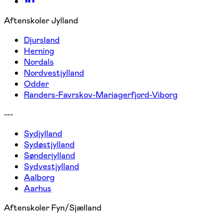
Aftenskoler Jylland
Djursland
Herning
Nordals
Nordvestjylland
Odder
Randers-Favrskov-Mariagerfjord-Viborg
---
Sydjylland
Sydøstjylland
Sønderjylland
Sydvestjylland
Aalborg
Aarhus
Aftenskoler Fyn/Sjælland