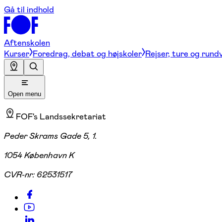
Gå til indhold
Aftenskolen
Kurser
Foredrag, debat og højskoler
Rejser, ture og rund
Open menu
FOF's Landssekretariat
Peder Skrams Gade 5, 1.
1054 København K
CVR-nr:
62531517