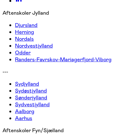
Aftenskoler Jylland
Djursland
Herning
Nordals
Nordvestjylland
Odder
Randers-Favrskov-Mariagerfjord-Viborg
---
Sydjylland
Sydøstjylland
Sønderjylland
Sydvestjylland
Aalborg
Aarhus
Aftenskoler Fyn/Sjælland