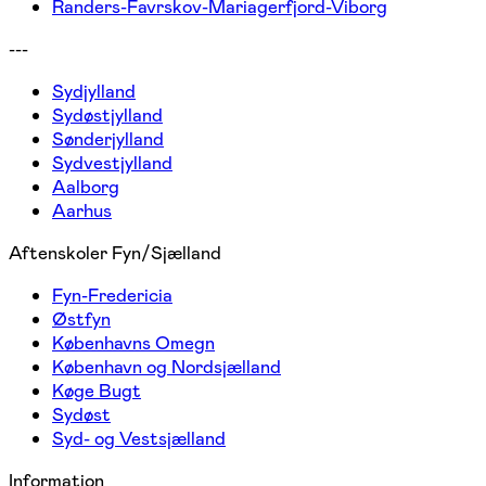
Randers-Favrskov-Mariagerfjord-Viborg
---
Sydjylland
Sydøstjylland
Sønderjylland
Sydvestjylland
Aalborg
Aarhus
Aftenskoler Fyn/Sjælland
Fyn-Fredericia
Østfyn
Københavns Omegn
København og Nordsjælland
Køge Bugt
Sydøst
Syd- og Vestsjælland
Information