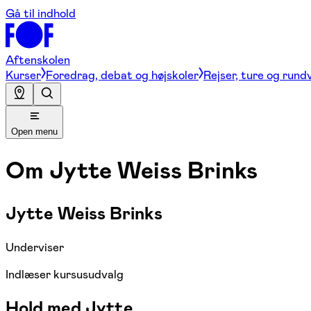
Gå til indhold
Aftenskolen
Kurser
Foredrag, debat og højskoler
Rejser, ture og rund
Open menu
Om
Jytte Weiss Brinks
Jytte Weiss Brinks
Underviser
Indlæser kursusudvalg
Hold med Jytte