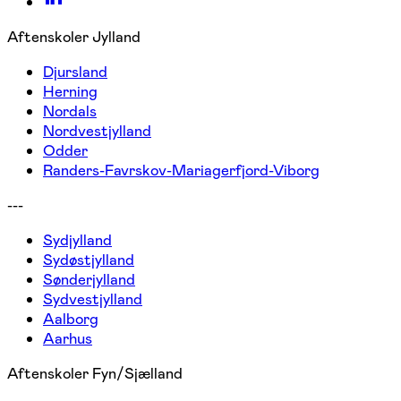
Aftenskoler Jylland
Djursland
Herning
Nordals
Nordvestjylland
Odder
Randers-Favrskov-Mariagerfjord-Viborg
---
Sydjylland
Sydøstjylland
Sønderjylland
Sydvestjylland
Aalborg
Aarhus
Aftenskoler Fyn/Sjælland