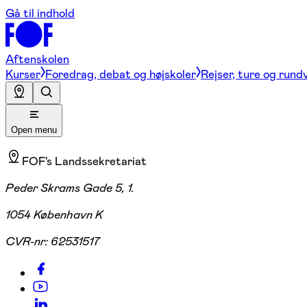
Gå til indhold
Aftenskolen
Kurser
Foredrag, debat og højskoler
Rejser, ture og rund
Open menu
FOF's Landssekretariat
Peder Skrams Gade 5, 1.
1054 København K
CVR-nr:
62531517