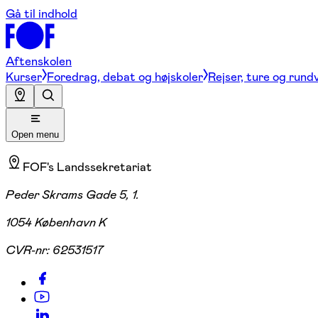
Gå til indhold
Aftenskolen
Kurser
Foredrag, debat og højskoler
Rejser, ture og rund
Open menu
FOF's Landssekretariat
Peder Skrams Gade 5, 1.
1054 København K
CVR-nr:
62531517