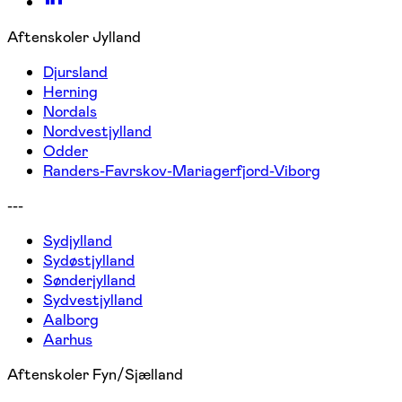
Aftenskoler Jylland
Djursland
Herning
Nordals
Nordvestjylland
Odder
Randers-Favrskov-Mariagerfjord-Viborg
---
Sydjylland
Sydøstjylland
Sønderjylland
Sydvestjylland
Aalborg
Aarhus
Aftenskoler Fyn/Sjælland