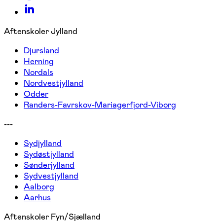
Aftenskoler Jylland
Djursland
Herning
Nordals
Nordvestjylland
Odder
Randers-Favrskov-Mariagerfjord-Viborg
---
Sydjylland
Sydøstjylland
Sønderjylland
Sydvestjylland
Aalborg
Aarhus
Aftenskoler Fyn/Sjælland