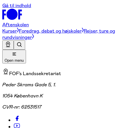
Gå til indhold
Aftenskolen
Kurser
Foredrag, debat og højskoler
Rejser, ture og
rundvisninger
Open menu
FOF's Landssekretariat
Peder Skrams Gade 5, 1.
1054 København K
CVR-nr:
62531517