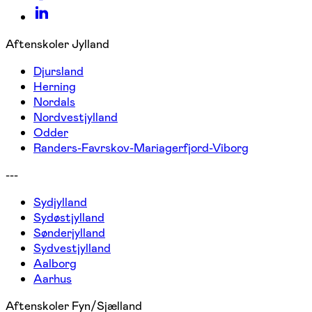
Aftenskoler Jylland
Djursland
Herning
Nordals
Nordvestjylland
Odder
Randers-Favrskov-Mariagerfjord-Viborg
---
Sydjylland
Sydøstjylland
Sønderjylland
Sydvestjylland
Aalborg
Aarhus
Aftenskoler Fyn/Sjælland