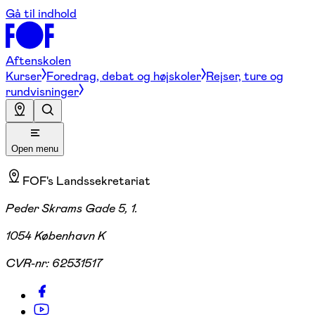
Gå til indhold
Aftenskolen
Kurser
Foredrag, debat og højskoler
Rejser, ture og
rundvisninger
Open menu
FOF's Landssekretariat
Peder Skrams Gade 5, 1.
1054 København K
CVR-nr:
62531517