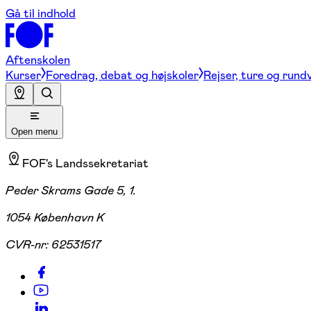
Gå til indhold
Aftenskolen
Kurser
Foredrag, debat og højskoler
Rejser, ture og rund
Open menu
FOF's Landssekretariat
Peder Skrams Gade 5, 1.
1054 København K
CVR-nr:
62531517