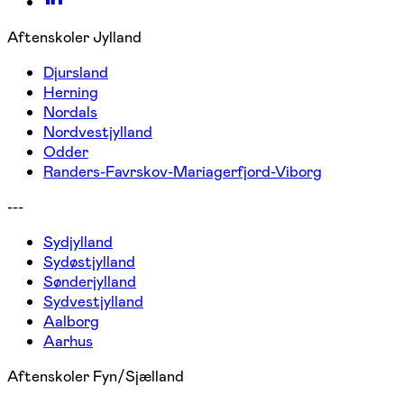
Aftenskoler Jylland
Djursland
Herning
Nordals
Nordvestjylland
Odder
Randers-Favrskov-Mariagerfjord-Viborg
---
Sydjylland
Sydøstjylland
Sønderjylland
Sydvestjylland
Aalborg
Aarhus
Aftenskoler Fyn/Sjælland