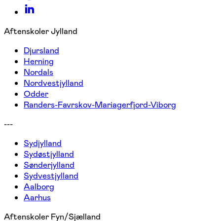
Aftenskoler Jylland
Djursland
Herning
Nordals
Nordvestjylland
Odder
Randers-Favrskov-Mariagerfjord-Viborg
---
Sydjylland
Sydøstjylland
Sønderjylland
Sydvestjylland
Aalborg
Aarhus
Aftenskoler Fyn/Sjælland