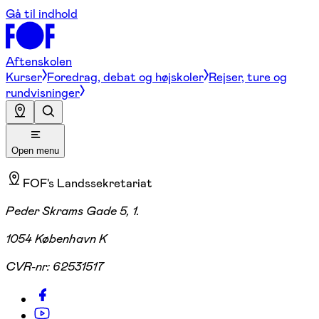
Gå til indhold
Aftenskolen
Kurser
Foredrag, debat og højskoler
Rejser, ture og
rundvisninger
Open menu
FOF's Landssekretariat
Peder Skrams Gade 5, 1.
1054 København K
CVR-nr:
62531517