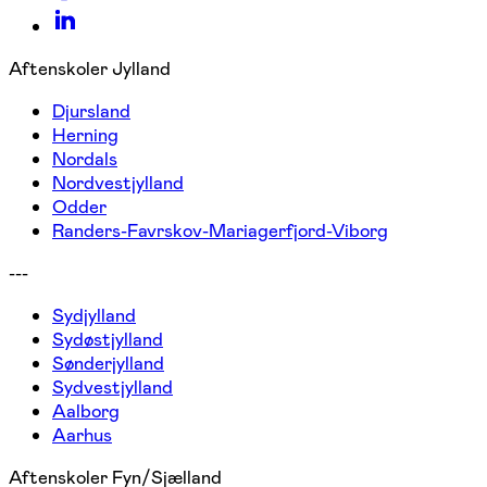
Aftenskoler Jylland
Djursland
Herning
Nordals
Nordvestjylland
Odder
Randers-Favrskov-Mariagerfjord-Viborg
---
Sydjylland
Sydøstjylland
Sønderjylland
Sydvestjylland
Aalborg
Aarhus
Aftenskoler Fyn/Sjælland