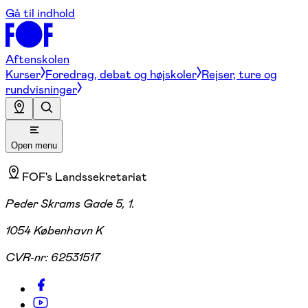
Gå til indhold
Aftenskolen
Kurser
Foredrag, debat og højskoler
Rejser, ture og
rundvisninger
Open menu
FOF's Landssekretariat
Peder Skrams Gade 5, 1.
1054 København K
CVR-nr:
62531517