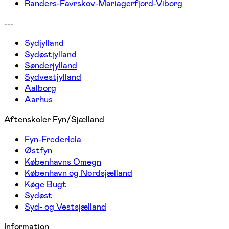
Randers-Favrskov-Mariagerfjord-Viborg
---
Sydjylland
Sydøstjylland
Sønderjylland
Sydvestjylland
Aalborg
Aarhus
Aftenskoler Fyn/Sjælland
Fyn-Fredericia
Østfyn
Københavns Omegn
København og Nordsjælland
Køge Bugt
Sydøst
Syd- og Vestsjælland
Information