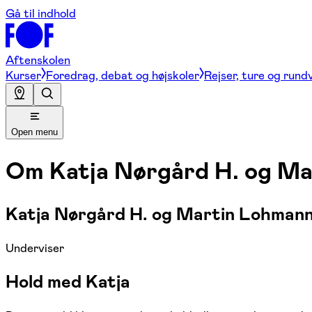
Gå til indhold
Aftenskolen
Kurser
Foredrag, debat og højskoler
Rejser, ture og rund
Open menu
Om
Katja Nørgård H. og M
Katja Nørgård H. og Martin Lohmann
Underviser
Hold med Katja