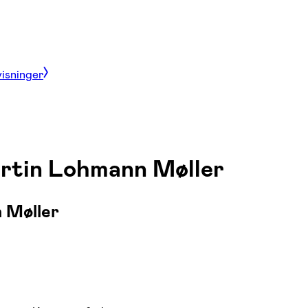
visninger
artin Lohmann Møller
 Møller