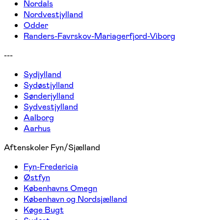
Nordals
Nordvestjylland
Odder
Randers-Favrskov-Mariagerfjord-Viborg
---
Sydjylland
Sydøstjylland
Sønderjylland
Sydvestjylland
Aalborg
Aarhus
Aftenskoler Fyn/Sjælland
Fyn-Fredericia
Østfyn
Københavns Omegn
København og Nordsjælland
Køge Bugt