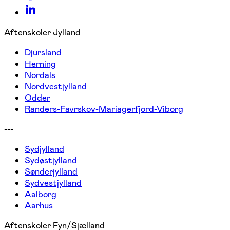
Aftenskoler Jylland
Djursland
Herning
Nordals
Nordvestjylland
Odder
Randers-Favrskov-Mariagerfjord-Viborg
---
Sydjylland
Sydøstjylland
Sønderjylland
Sydvestjylland
Aalborg
Aarhus
Aftenskoler Fyn/Sjælland