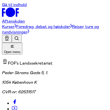
Gå til indhold
Aftenskolen
Kurser
Foredrag, debat og højskoler
Rejser, ture og
rundvisninger
Open menu
FOF's Landssekretariat
Peder Skrams Gade 5, 1.
1054 København K
CVR-nr:
62531517