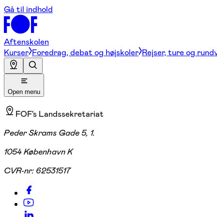
Gå til indhold
Aftenskolen
Kurser
Foredrag, debat og højskoler
Rejser, ture og rund
Open menu
FOF's Landssekretariat
Peder Skrams Gade 5, 1.
1054 København K
CVR-nr:
62531517