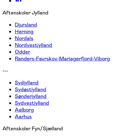
Aftenskoler Jylland
Djursland
Herning
Nordals
Nordvestjylland
Odder
Randers-Favrskov-Mariagerfjord-Viborg
---
Sydjylland
Sydøstjylland
Sønderjylland
Sydvestjylland
Aalborg
Aarhus
Aftenskoler Fyn/Sjælland