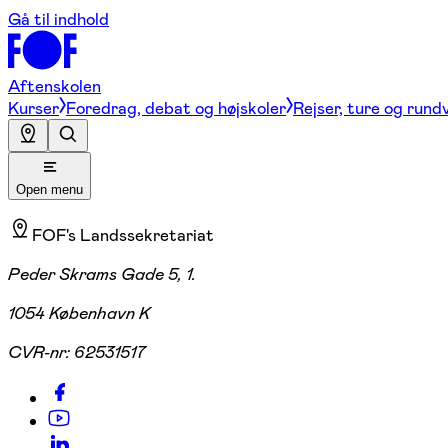
Gå til indhold
Aftenskolen
Kurser
Foredrag, debat og højskoler
Rejser, ture og rund
Open menu
FOF's Landssekretariat
Peder Skrams Gade 5, 1.
1054 København K
CVR-nr:
62531517