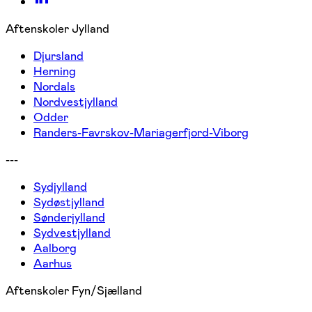
Aftenskoler Jylland
Djursland
Herning
Nordals
Nordvestjylland
Odder
Randers-Favrskov-Mariagerfjord-Viborg
---
Sydjylland
Sydøstjylland
Sønderjylland
Sydvestjylland
Aalborg
Aarhus
Aftenskoler Fyn/Sjælland