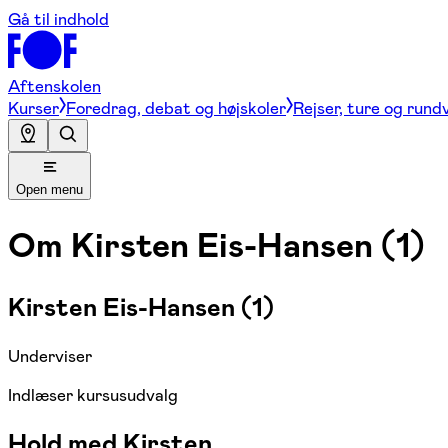
Gå til indhold
Aftenskolen
Kurser
Foredrag, debat og højskoler
Rejser, ture og rund
Open menu
Om
Kirsten Eis-Hansen (1)
Kirsten Eis-Hansen (1)
Underviser
Indlæser kursusudvalg
Hold med Kirsten