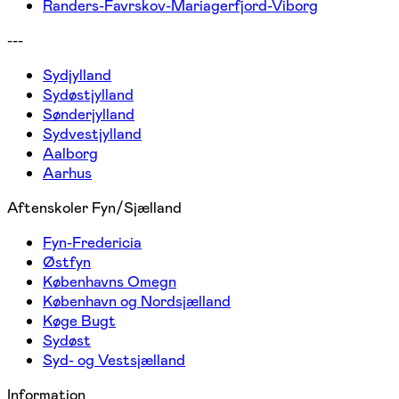
Randers-Favrskov-Mariagerfjord-Viborg
---
Sydjylland
Sydøstjylland
Sønderjylland
Sydvestjylland
Aalborg
Aarhus
Aftenskoler Fyn/Sjælland
Fyn-Fredericia
Østfyn
Københavns Omegn
København og Nordsjælland
Køge Bugt
Sydøst
Syd- og Vestsjælland
Information