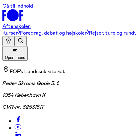
Gå til indhold
Aftenskolen
Kurser
Foredrag, debat og højskoler
Rejser, ture og rund
Open menu
FOF's Landssekretariat
Peder Skrams Gade 5, 1.
1054 København K
CVR-nr:
62531517