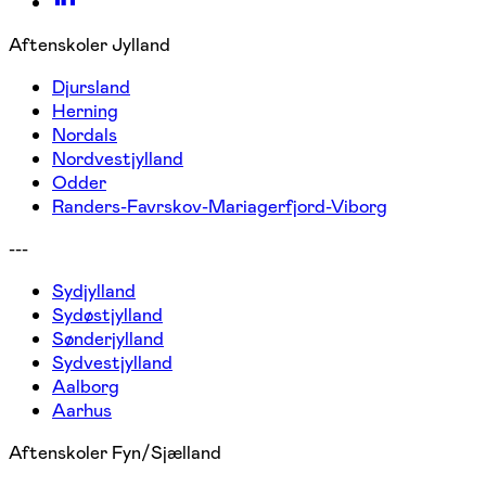
Aftenskoler Jylland
Djursland
Herning
Nordals
Nordvestjylland
Odder
Randers-Favrskov-Mariagerfjord-Viborg
---
Sydjylland
Sydøstjylland
Sønderjylland
Sydvestjylland
Aalborg
Aarhus
Aftenskoler Fyn/Sjælland