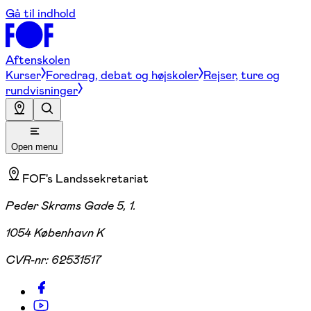
Gå til indhold
Aftenskolen
Kurser
Foredrag, debat og højskoler
Rejser, ture og
rundvisninger
Open menu
FOF's Landssekretariat
Peder Skrams Gade 5, 1.
1054 København K
CVR-nr:
62531517