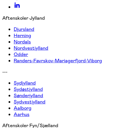
Aftenskoler Jylland
Djursland
Herning
Nordals
Nordvestjylland
Odder
Randers-Favrskov-Mariagerfjord-Viborg
---
Sydjylland
Sydøstjylland
Sønderjylland
Sydvestjylland
Aalborg
Aarhus
Aftenskoler Fyn/Sjælland