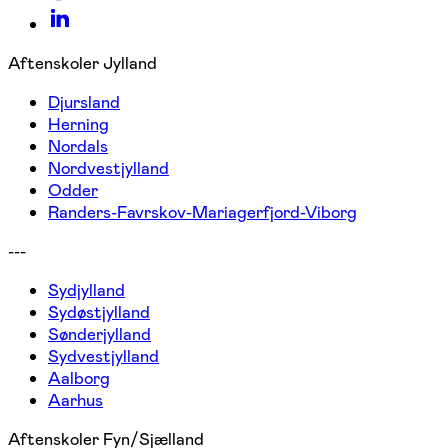
Aftenskoler Jylland
Djursland
Herning
Nordals
Nordvestjylland
Odder
Randers-Favrskov-Mariagerfjord-Viborg
---
Sydjylland
Sydøstjylland
Sønderjylland
Sydvestjylland
Aalborg
Aarhus
Aftenskoler Fyn/Sjælland