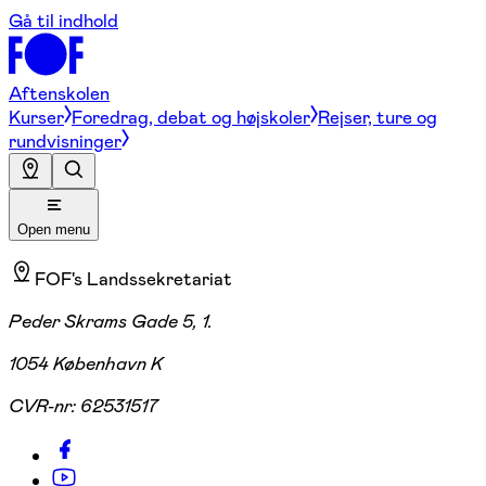
Gå til indhold
Aftenskolen
Kurser
Foredrag, debat og højskoler
Rejser, ture og
rundvisninger
Open menu
FOF's Landssekretariat
Peder Skrams Gade 5, 1.
1054 København K
CVR-nr:
62531517