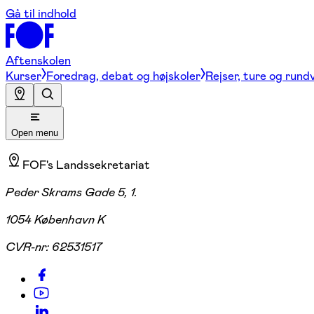
Gå til indhold
Aftenskolen
Kurser
Foredrag, debat og højskoler
Rejser, ture og rund
Open menu
FOF's Landssekretariat
Peder Skrams Gade 5, 1.
1054 København K
CVR-nr:
62531517