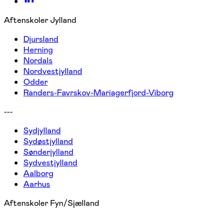
Aftenskoler Jylland
Djursland
Herning
Nordals
Nordvestjylland
Odder
Randers-Favrskov-Mariagerfjord-Viborg
---
Sydjylland
Sydøstjylland
Sønderjylland
Sydvestjylland
Aalborg
Aarhus
Aftenskoler Fyn/Sjælland