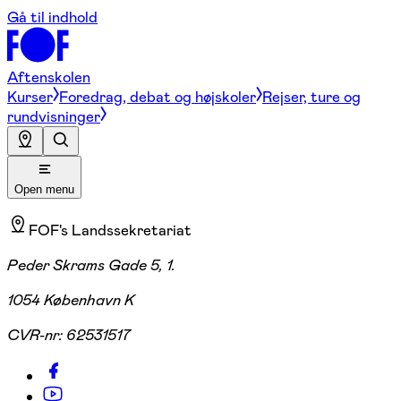
Gå til indhold
Aftenskolen
Kurser
Foredrag, debat og højskoler
Rejser, ture og
rundvisninger
Open menu
FOF's Landssekretariat
Peder Skrams Gade 5, 1.
1054 København K
CVR-nr:
62531517