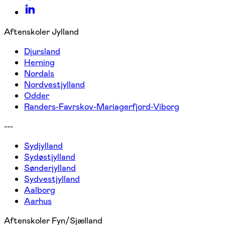
Aftenskoler Jylland
Djursland
Herning
Nordals
Nordvestjylland
Odder
Randers-Favrskov-Mariagerfjord-Viborg
---
Sydjylland
Sydøstjylland
Sønderjylland
Sydvestjylland
Aalborg
Aarhus
Aftenskoler Fyn/Sjælland